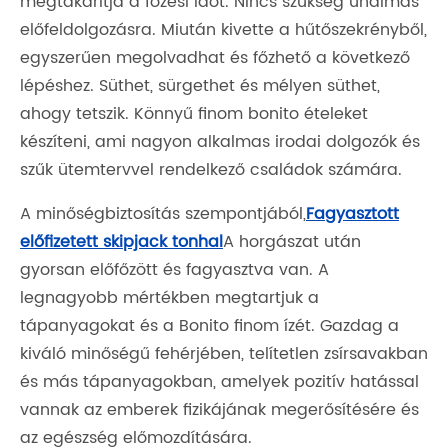
megtakarítja a főzési időt. Nincs szükség unalmas
előfeldolgozásra. Miután kivette a hűtőszekrényből,
egyszerűen megolvadhat és főzhető a következő
lépéshez. Süthet, sürgethet és mélyen süthet,
ahogy tetszik. Könnyű finom bonito ételeket
készíteni, ami nagyon alkalmas irodai dolgozók és
szűk ütemtervvel rendelkező családok számára.
A minőségbiztosítás szempontjából,
Fagyasztott
előfizetett skipjack tonhal
A horgászat után
gyorsan előfőzött és fagyasztva van. A
legnagyobb mértékben megtartjuk a
tápanyagokat és a Bonito finom ízét. Gazdag a
kiváló minőségű fehérjében, telítetlen zsírsavakban
és más tápanyagokban, amelyek pozitív hatással
vannak az emberek fizikájának megerősítésére és
az egészség előmozdítására.