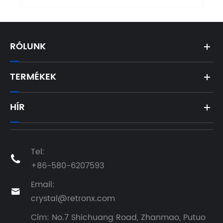
RÓLUNK
TERMÉKEK
HÍR
Tel:

+86-580-6207593
Email:

crystal@retronx.com
Cím: No.7 Shichuang Road, Zhanmao, Putuo