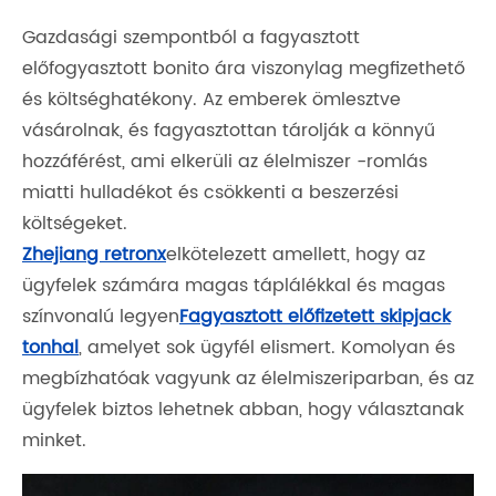
Gazdasági szempontból a fagyasztott
előfogyasztott bonito ára viszonylag megfizethető
és költséghatékony. Az emberek ömlesztve
vásárolnak, és fagyasztottan tárolják a könnyű
hozzáférést, ami elkerüli az élelmiszer -romlás
miatti hulladékot és csökkenti a beszerzési
költségeket.
Zhejiang retronx
elkötelezett amellett, hogy az
ügyfelek számára magas táplálékkal és magas
színvonalú legyen
Fagyasztott előfizetett skipjack
tonhal
, amelyet sok ügyfél elismert. Komolyan és
megbízhatóak vagyunk az élelmiszeriparban, és az
ügyfelek biztos lehetnek abban, hogy választanak
minket.