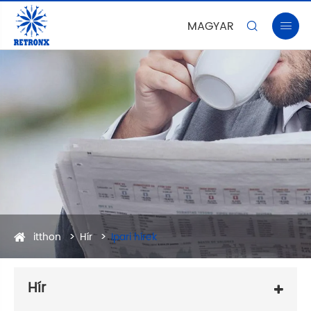
MAGYAR


itthon
Hír
Ipari hírek
Hír