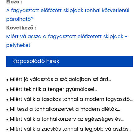
Előző :
A fagyasztott előfőzött skipjack tonhal közvetlenül
párolható?
Következő :
Miért válassza a fagyasztott előfizetett skipjack -
pelyheket
Kapcsolódó hírek
Miért jó választás a szójaolajban szilárd
sárgaúszójú konzerv a kényelmes, tápláló
Miért tekintik a tenger gyümölcsei
ételekhez?
feldolgozásának aranyszabványának a
Miért válik a tasakos tonhal a modern fogyasztók
duplaszoros úszógumi karaj tisztítását?
preferált választásává?
Mi teszi a tonhalkonzervet a modern diéták
táplálkozási erőjévé?
Miért válik a tonhalkonzerv az egészséges és
fenntartható életmód okos választásává?
Miért válik a zacskós tonhal a legjobb választás
az elfoglalt fogyasztók számára?