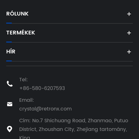
RÓLUNK
TERMÉKEK
HÍR
Tel:

+86-580-6207593
Email:

crystal@retronx.com
Cím: No.7 Shichuang Road, Zhanmao, Putuo
District, Zhoushan City, Zhejiang tartomány,

Kína