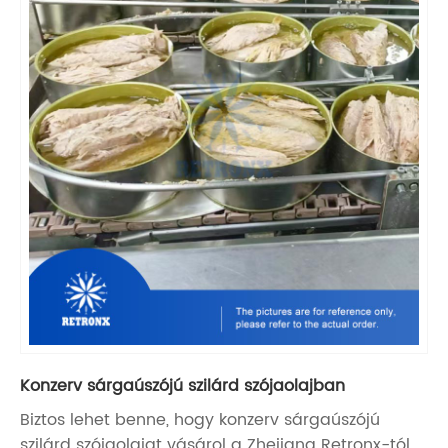
Konzerv sárgaúszójú szilárd szójaolajban
Biztos lehet benne, hogy konzerv sárgaúszójú
szilárd szójaolajat vásárol a Zhejiang Retronx-tól,