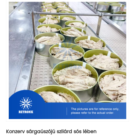
Konzerv sárgaúszójú szilárd sós lében