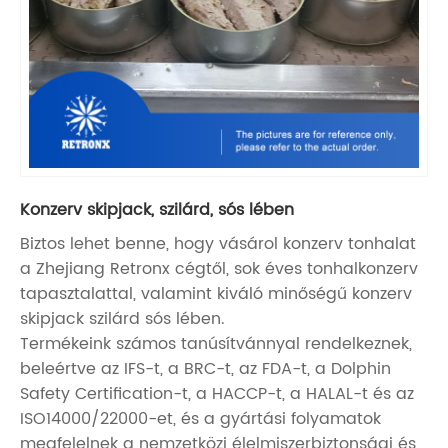
Konzerv skipjack, szilárd, sós lében
Biztos lehet benne, hogy vásárol konzerv tonhalat
a Zhejiang Retronx cégtől, sok éves tonhalkonzerv
tapasztalattal, valamint kiváló minőségű konzerv
skipjack szilárd sós lében.
Termékeink számos tanúsítvánnyal rendelkeznek,
beleértve az IFS-t, a BRC-t, az FDA-t, a Dolphin
Safety Certification-t, a HACCP-t, a HALAL-t és az
ISO14000/22000-et, és a gyártási folyamatok
megfelelnek a nemzetközi élelmiszerbiztonsági és