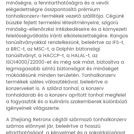
minőségre, a fenntarthatóságra és a vevői
elégedettségre összpontosító prémium
tonhalkonzerv-termékek vezető szállítója. Cégünk
büszke fejlett termelési létesítményeire, szigorú
minőség-ellenőrzési intézkedéseire és a környezeti
felelősségvállalás iránti elkötelezettségére. Rangos
tanúsítványokkal rendelkezünk, beleértve az IFS-t,
a BRC-t, az MSC-t, a Dolphin biztonsági
tanúsítványt, a HACCP-t, a HALAL-t, az
ISO14000/22000-et és még sok mást, biztosítva a
legmagasabb szintű biztonságot és minőséget
működésünk minden területén. Tonhalkonzerv
termékek széles választékával, beleértve a
konzerveket is. A szilárd tonhal, a konzerv
tonhaldarab és a konzerv aprított tonhal megfelel
a fogyasztók és a kulináris szakemberek különböző
igényeinek világszerte.
A Zhejiang Retronx cégtől származó tonhalkonzerv
számos előnnyel jár, beleértve a hosszú
eltarthatóságot, a kényelmet és a sokoldalúságot.