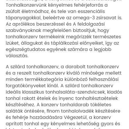
Tonhalkonzervünk kényelmes fehérjeforrás a
zsúfolt életmódhoz, és tele van esszenciális
tápanyagokkal, beleértve az omega-3 zsírsavat is.
Az aprólékos beszerzéssel és A feldolgozási
szabványoknak megfelelően biztosítjuk, hogy
tonhalkonzerv termékeink megőrizzék természetes
ízüket, állagukat és táplálkozási előnyeiket, így az
egészségtudatos egyének számára a legjobb
választás.
A szilárd tonhalkonzerv, a darabolt tonhalkonzerv
és a reszelt tonhalkonzerv kiváló minősége mellett
minden termékkategória különböző felhasználási
forgatókönyveket kínál. A szilárd tonhalkonzerv
ideális klasszikus tonhalsaláta-szendvicsek, kiadós
tonhal rakott ételek és ínyenc tonhaltésztaételek
készítéséhez. A konzerv tonhaldarab tökéletes
saláták öntésére, finom tonhalolvadék készítésére
és fehérje hozzáadására Végezetül, a konzerv
aprított tonhal egy kényelmes lehetőség gyors és