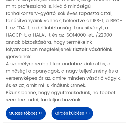
mint professzionális, kiváló minőségű
tonhalkonzerv-gyártó, sok éves tapasztalattal,
tanúsítványaink vannak, beleértve az IFS-t, a BRC-
t, az FDA-t, a delfinbiztonsági tanúsítványt, a
HACCP-t, a HALAL-t és az ISO14000-et. /22000
annak biztosítására, hogy termékeink
folyamatosan megfeleljenek tisztelt vásárlóink ​​
igényeinek.
A személyre szabott kartondoboz kialakítás, a
minőségi alapanyagok, a nagy teljesítmény és a
versenyképes ár az, amire minden vásárló vágyik,
és ez az, amit mi is kínálunk Önnek.
Bízunk benne, hogy együttműködünk, ha többet
szeretne tudni, forduljon hozzánk.
Mutass többet >>
Kérdés küldése >>