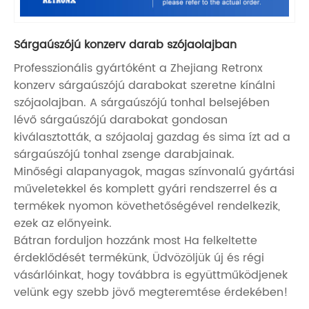
Sárgaúszójú konzerv darab szójaolajban
Professzionális gyártóként a Zhejiang Retronx
konzerv sárgaúszójú darabokat szeretne kínálni
szójaolajban. A sárgaúszójú tonhal belsejében
lévő sárgaúszójú darabokat gondosan
kiválasztották, a szójaolaj gazdag és sima ízt ad a
sárgaúszójú tonhal zsenge darabjainak.
Minőségi alapanyagok, magas színvonalú gyártási
műveletekkel és komplett gyári rendszerrel és a
termékek nyomon követhetőségével rendelkezik,
ezek az előnyeink.
Bátran forduljon hozzánk most Ha felkeltette
érdeklődését termékünk, Üdvözöljük új és régi
vásárlóinkat, hogy továbbra is együttműködjenek
velünk egy szebb jövő megteremtése érdekében!