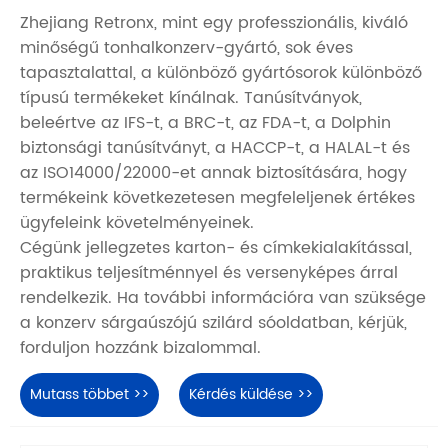
Zhejiang Retronx, mint egy professzionális, kiváló
minőségű tonhalkonzerv-gyártó, sok éves
tapasztalattal, a különböző gyártósorok különböző
típusú termékeket kínálnak. Tanúsítványok,
beleértve az IFS-t, a BRC-t, az FDA-t, a Dolphin
biztonsági tanúsítványt, a HACCP-t, a HALAL-t és
az ISO14000/22000-et annak biztosítására, hogy
termékeink következetesen megfeleljenek értékes
ügyfeleink követelményeinek.
Cégünk jellegzetes karton- és címkekialakítással,
praktikus teljesítménnyel és versenyképes árral
rendelkezik. Ha további információra van szüksége
a konzerv sárgaúszójú szilárd sóoldatban, kérjük,
forduljon hozzánk bizalommal.
Mutass többet >>
Kérdés küldése >>