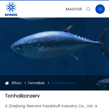
MAGYAR


itthon
Termékek
Tonhalkonzerv
Tonhalkonzerv
A Zhejiang Retronx Foodstuff Industry Co., Ltd. a