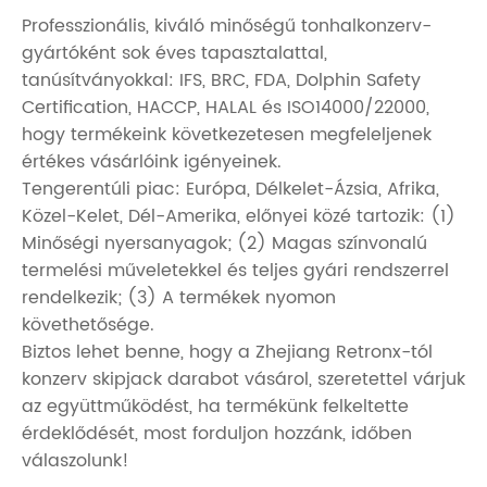
Professzionális, kiváló minőségű tonhalkonzerv-
gyártóként sok éves tapasztalattal,
tanúsítványokkal: IFS, BRC, FDA, Dolphin Safety
Certification, HACCP, HALAL és ISO14000/22000,
hogy termékeink következetesen megfeleljenek
értékes vásárlóink ​​igényeinek.
Tengerentúli piac: Európa, Délkelet-Ázsia, Afrika,
Közel-Kelet, Dél-Amerika, előnyei közé tartozik: (1)
Minőségi nyersanyagok; (2) Magas színvonalú
termelési műveletekkel és teljes gyári rendszerrel
rendelkezik; (3) A termékek nyomon
követhetősége.
Biztos lehet benne, hogy a Zhejiang Retronx-tól
konzerv skipjack darabot vásárol, szeretettel várjuk
az együttműködést, ha termékünk felkeltette
érdeklődését, most forduljon hozzánk, időben
válaszolunk!