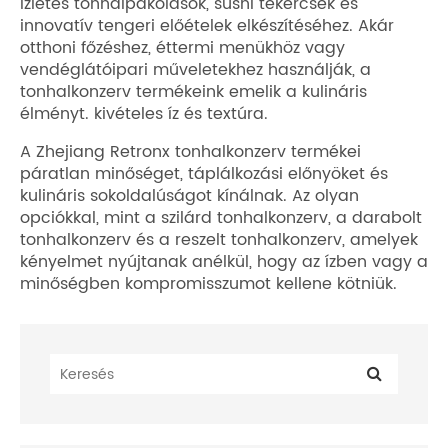
ízletes tonhalpakolások, sushi tekercsek és
innovatív tengeri előételek elkészítéséhez. Akár
otthoni főzéshez, éttermi menükhöz vagy
vendéglátóipari műveletekhez használják, a
tonhalkonzerv termékeink emelik a kulináris
élményt. kivételes íz és textúra.
A Zhejiang Retronx tonhalkonzerv termékei
páratlan minőséget, táplálkozási előnyöket és
kulináris sokoldalúságot kínálnak. Az olyan
opciókkal, mint a szilárd tonhalkonzerv, a darabolt
tonhalkonzerv és a reszelt tonhalkonzerv, amelyek
kényelmet nyújtanak anélkül, hogy az ízben vagy a
minőségben kompromisszumot kellene kötniük.