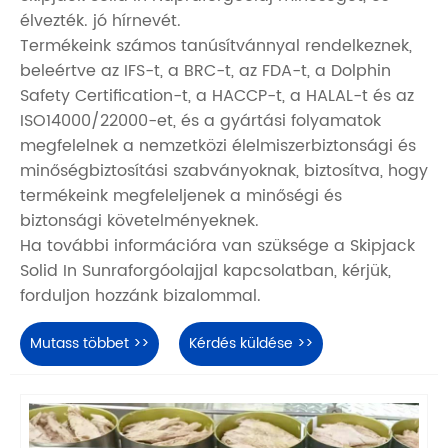
élvezték. jó hírnevét.
Termékeink számos tanúsítvánnyal rendelkeznek,
beleértve az IFS-t, a BRC-t, az FDA-t, a Dolphin
Safety Certification-t, a HACCP-t, a HALAL-t és az
ISO14000/22000-et, és a gyártási folyamatok
megfelelnek a nemzetközi élelmiszerbiztonsági és
minőségbiztosítási szabványoknak, biztosítva, hogy
termékeink megfeleljenek a minőségi és
biztonsági követelményeknek.
Ha további információra van szüksége a Skipjack
Solid In Sunraforgóolajjal kapcsolatban, kérjük,
forduljon hozzánk bizalommal.
Mutass többet >>
Kérdés küldése >>