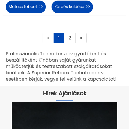
Mutass többet >>
Kérdés küldése >>
«
1
2
»
Professzionális Tonhalkonzerv gyártóként és
beszállítóként Kínában saját gyárunkat
működtetjük és testreszabott szolgáltatásokat
kínálunk. A Superior Retronx Tonhalkonzerv
esetében kérjük, vegye fel velünk a kapcsolatot!
Hírek Ajánlások
Ehetem a tonhal konzerv tonhalát a
fehérjéhez?