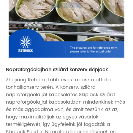
Napraforgóolajban szilárd konzerv skipjack
Zhejiang Retronx, több éves tapasztalattal a
tonhalkonzerv terén. A konzerv, szilárd
napraforgóolajjal kapcsolatos Skipjack szilárd
napraforgóolajjal kapcsolatban mindenkinek más
és más aggodalma van, és amit teszünk, az az,
hogy maximalizáljuk az egyes vásárlók
termékigényét, így ügyfeleink jól fogadták a
Skipjack Solid In Napraforgóolaj minőségét, és