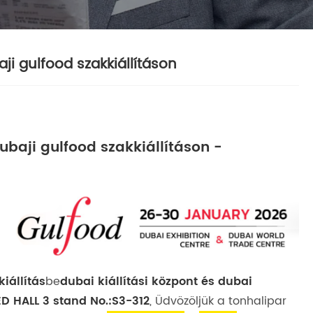
aji gulfood szakkiállításon
dubaji gulfood szakkiállításon -
iállítás
be
dubai kiállítási központ és dubai
D HALL 3 stand No.:S3-312
, Üdvözöljük a tonhalipar