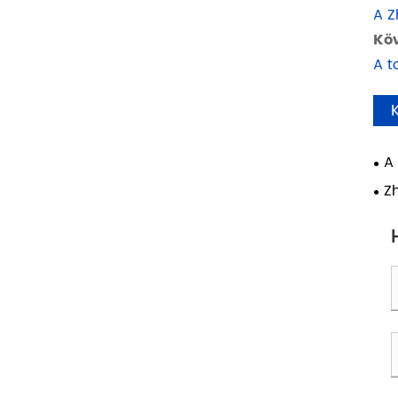
A Z
Köv
A t
A 
& S
Z
ton