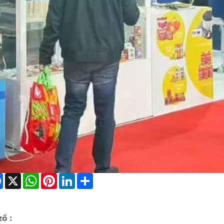
Facebook
X
WhatsApp
Pinterest
LinkedIn
Share
ző :