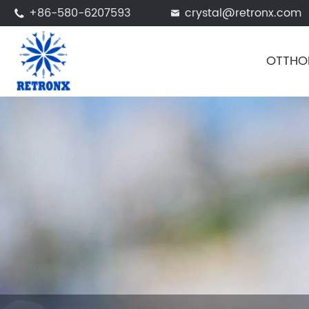
+86-580-6207593
crystal@retronx.com


OTTHO