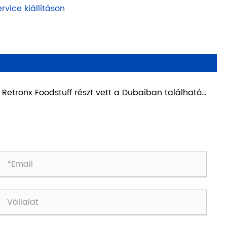
rvice kiállításon
 Retronx Foodstuff részt vett a Dubaiban található
ffood kiállításon - 2025/02/17