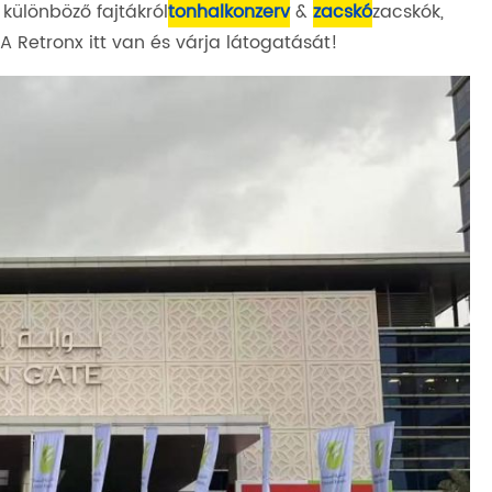
ülönböző fajtákról
tonhalkonzerv
&
zacskó
zacskók,
 A Retronx itt van és várja látogatását!