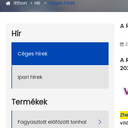
itthon
Hír
Céges hírek
A 
Hír
2
Céges hírek
A 
20
Ipari hírek
Termékek
Zhe
Fagyasztott előfőzött tonhal

vil