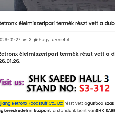
Retronx élelmiszeripari termék részt vett a dub
026-01-27
3
Hagyj üzenetet
Retronx élelmiszeripari termék részt vett a 
26.01.26.
jiang Retronx Foodstuff Co., Ltd.
részt vett a
gulfood szakk
ágkereskedelmi központ
, a standunk bent van
SHK SAEE