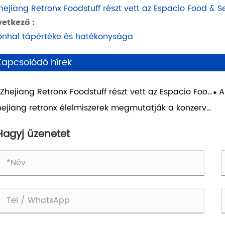
hejiang Retronx Foodstuff részt vett az Espacio Food & Se
etkező :
onhal tápértéke és hatékonysága
Kapcsolódó hírek
Zhejiang Retronx Foodstuff részt vett az Espacio Food
A
ervice kiállításon
Gul
hejiang retronx élelmiszerek megmutatják a konzerv
hal eltarthatóságát
Hagyj üzenetet